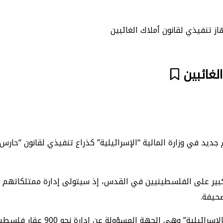
از تنفيذي لقانون أملاك الغائبين
لغائبين
لأحد 1/12/2024، عن استحداث قسم جديد في وزارة المالية “الإسرائيلية” كذراع تنفيذ
بير على الفلسطينيين في القدس، إذ سيتولى إدارة ممتلكاتهم ف
حيفة.
وتعمل وحدة “حارس أملاك الغائبين” ضمن 