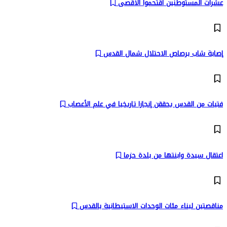
عشرات المستوطنين اقتحموا الاقصى
إصابة شاب برصاص الاحتلال شمال القدس
فتيات من القدس يحققن إنجازا تاريخيا في علم الأعصاب
اعتقال سيدة وابنتها من بلدة حزما
مناقصتين لبناء مئات الوحدات الاستيطانية بالقدس