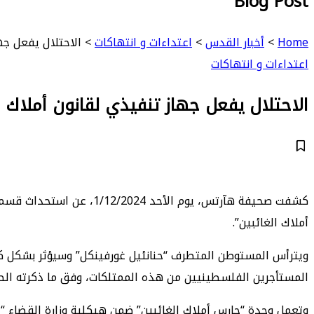
Blog Post
Home
>
أخبار القدس
>
اعتداءات و انتهاكات
>
الاحتلال يفعل جه
اعتداءات و انتهاكات
الاحتلال يفعل جهاز تنفيذي لقانون أملاك ا
كشفت صحيفة هآرتس، يوم ا
أملاك الغائبين”.
ويترأس المستوطن المتطرف “حنانئيل غورفينكل” وسيؤثر بشكل ك
المستأجرين الفلسطينيين من هذه الممتلكات، وفق ما ذكرته الص