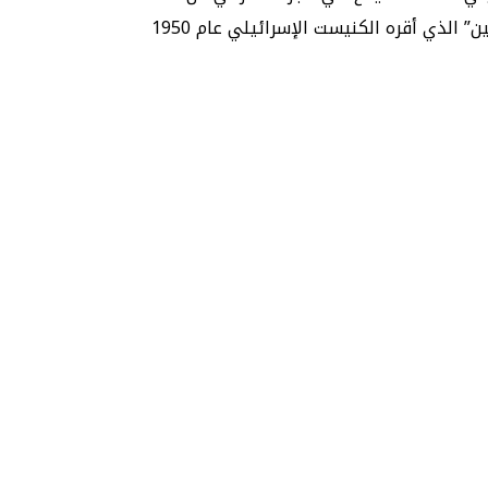
القدس وتعود ملكية هذه العقارات لفلسطينيين تم تهجيرهم من المدينة بعد احتلالها عام 1967، وذلك وفقًا لقانون “أملاك الغائبين” الذي أقره الكنيست الإسرائيلي عام 1950