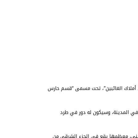
ي لقانون “حارس أملاك الغائبين”، تحت مسمى “قسم حارس
ي المدينة، وسيكون له دور في طرد
هيكلية وزارة القضاء “الإسرائيلية” وهي الجهة المسؤولة عن إدارة نحو 900 عقار فلسطيني، معظمها يقع في الجزء الشرقي من