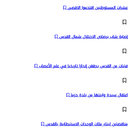
عشرات المستوطنين اقتحموا الاقصى
إصابة شاب برصاص الاحتلال شمال القدس
فتيات من القدس يحققن إنجازا تاريخيا في علم الأعصاب
اعتقال سيدة وابنتها من بلدة حزما
مناقصتين لبناء مئات الوحدات الاستيطانية بالقدس