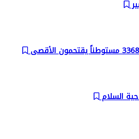
ير
حية السلام