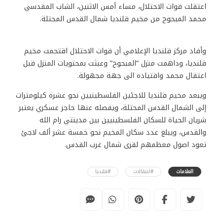
اعتقلت قوات الاحتلال، مساء أمس الاثنين، الشاب المقدسي
محمد المبحوح من مخيم قلنديا شمال القدس المحتلة.
وأفاد مركز قلنديا الإعلامي أن قوات الاحتلال اقتحمت مخيم
قلنديا، وداهمت منزل “المبحوح” وعبثت بمحتويات المنزل قبل
اعتقال محمد واقتياده الى جهة مجهولة.
ويبعد مخيم قلنديا للاجئين الفلسطينيين نحو عشرة كيلومترات
إلى الشمال القدس المحتلة، ويفصله عنها حاجز عسكري يعتبر
شريان الحياة للسكان الفلسطينيين بين مدينتي رام الله
والقدس، ويبلغ عدد سكان المخيم نحو خمسة عشر ألف لاجئ
تعود اصول معظمهم لقرى شمال غرب القدس.
العلامات
#اعتقالات
#قلنديا