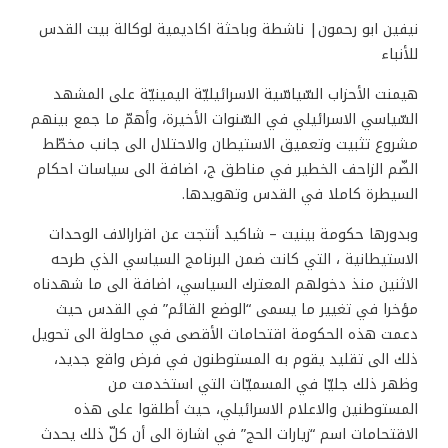
نيفين ابو رحمون| ناشطة وباحثة اكاديمية لوكالة بيت القدس
للأنباء
هيمنت الأحزاب السّياسّية الاسرائيليّة اليمينيّة على المشهد
السّياسي الاسرائيلي في السّنوات الأخيرة، وأهمّ ما جمع بينهم
مشروع تثبيت وتعميق الاستيطان والاحتلال الى جانب مخطّط
الضّم الزاحف الخطير في مناطق ج، اضافة الى سياسات احكام
السيطرة كاملا في القدس وتهويدها.
وبدورها حكومة بينيت – شاكيد أنتجت عن اقرارالاف الوحدات
الاستيطانية ، التي كانت ضمن البرنامج السياسي الذي طرحه
الاثنين منذ دخولهم المعترك السياسي، اضافة الى ما شهدناه
مؤخرا في تغيير ما يسمى “الوضع القائم” في القدس حيث
دعمت هذه الحكومة اقتحامات الأقصى في محاولة الى تحويل
ذلك الى تقليد يقوم به المستوطنون في فرض واقع جديد،
وظهر ذلك جليّا في المسميّات التي استخدمت من
المستوطنين والاعلام الاسرائيلي، حيث أطلقوا على هذه
الاقتحامات اسم “زيارات الحج” في اشارة الى أن كلّ ذلك يحدث