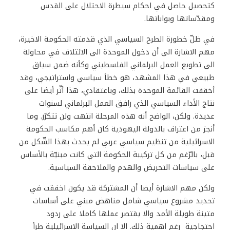
كتحصيل حاصل في احكام سيطرة الاحتلال على القدس
ومقدّساتها وبواباتها.
في ظلّ خطورة الطرح السياسي الذي قدمته الحكومة الاخيرة،
مهم الاشارة الى أن دخول الموحدة الى الائتلاف في محاولة
الى تطويع العمل البرلماني الفلسطيني وكأنه ضمن سياق
طبيعي في هذا المشهد، هو خطأ سياسي واستراتيجي، وقد
أخقفت القائمة الموحدة بذلك، وباعتقادي، هذا أثّر أيضا على
نتاج الأداء السياسي الذي رافق العمل البرلماني لسنوات
عديدة. ولكن، الواضح أنه هذه المرحلة انتهت ولن تتكرّر. وما
أنجز من اعتراف بالدولة اليهودية كان أهم مكاسب الحكومة
الاسرائيلية من تنظيم سياسي عربي لم يحدث بهذا الشّكل من
قبل، بالرّغم من كل تركيبة الحكومة التي كانت مبنيّة بالأساس
على سياسات التحريض والهدم والملاحقة السياسية.
ولكن مهم الاشارة أيضا أن المشتركة قد يكون اخفقت في
تحديد مشروع سياسي شامل مناهض مبني على أساسات
متينة طويلة الأمد والا يقتصر عملها كاملا على ردود
احتجاجية رغم اهمية ذلك. الا ان السياسة الاسرائيلية طرأ