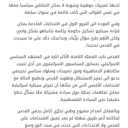
لديها تغييرات جوهرية وبنيوية لا يمكن التعاطي سياسيا معها
في نفس القوالب التي كانت قائمة في سنوات سابقة.
وفي العودة الى المربع الاول في الانتخابات القادمة يمكن
قراءة سيناريو تشكيل حكومة برئاسة نتانياهو بشكل واضح،
ولكن الأهم طرح سؤال ترتّبات وتداعيات ذلك على ما سيحدث
في القدس تحديدا.
القدس باتت القضيّة اللافتة الأكثر اثارة في المشهد السياسي
الاسرائيلي، يتسابق السياسيون الاسرائيليون من أجل تثبيت
مكانتهم الجماهيرية وفق تصريحات وسلوك سياسي تحريضي
يدعو الى تعزيز الاستيطان وتهويد القدس وتطبيع الحالة مع
اقتحامات الأقصى التي من شأنها أن تفرض سيطرة اسرائيلية
مقابل تفاهمات زمنيّة حول سيادة مشتركة ممّا يشكّل خطرا
حقيقيا على السيادة الفلسطينية.
وبالمقابل انعدام مشروع وطني تحرّري كامل يحمي القدس
لمكانته أثمر طريق سهلة لم تعد تعيق الاقتحامات على
القدس ولا الاعتداءات التي حدثت في سبت النور ومنع