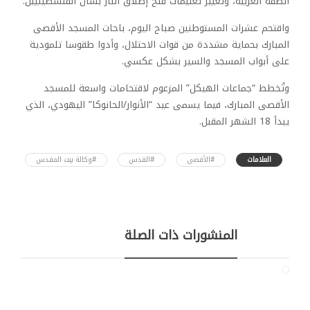
الضفة الغربية، وتغيير تعليمات فتح إطلاق النار بشأن الفلسطينيين.
واقتحم عشرات المستوطنين صباح اليوم، باحات المسجد الأقصى
المبارك بحماية مشددة من قوات الاحتلال، وأدوا طقوسا تلمودية
على أبواب المسجد والسير بشكل عكسي.
وتُخطط “جماعات الهيكل” المزعوم لاقتحامات واسعة للمسجد
الأقصى المبارك، فيما يسمى عيد “الأنوار/الحانوكا” اليهودي، الذي
يبدأ 18 الشهر المقبل.
العلامات
#الأقصى
#القدس
#وكالة بيت المقدس
المنشورات ذات الصلة