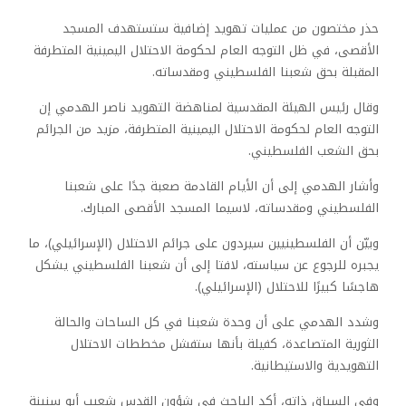
حذر مختصون من عمليات تهويد إضافية ستستهدف المسجد
الأقصى، في ظل التوجه العام لحكومة الاحتلال اليمينية المتطرفة
المقبلة بحق شعبنا الفلسطيني ومقدساته.
وقال رئيس الهيئة المقدسية لمناهضة التهويد ناصر الهدمي إن
التوجه العام لحكومة الاحتلال اليمينية المتطرفة، مزيد من الجرائم
بحق الشعب الفلسطيني.
وأشار الهدمي إلى أن الأيام القادمة صعبة جدًا على شعبنا
الفلسطيني ومقدساته، لاسيما المسجد الأقصى المبارك.
وبيّن أن الفلسطينيين سيردون على جرائم الاحتلال (الإسرائيلي)، ما
يجبره للرجوع عن سياسته، لافتا إلى أن شعبنا الفلسطيني يشكل
هاجسًا كبيرًا للاحتلال (الإسرائيلي).
وشدد الهدمي على أن وحدة شعبنا في كل الساحات والحالة
الثورية المتصاعدة، كفيلة بأنها ستفشل مخططات الاحتلال
التهويدية والاستيطانية.
وفي السياق ذاته، أكد الباحث في شؤون القدس شعيب أبو سنينة