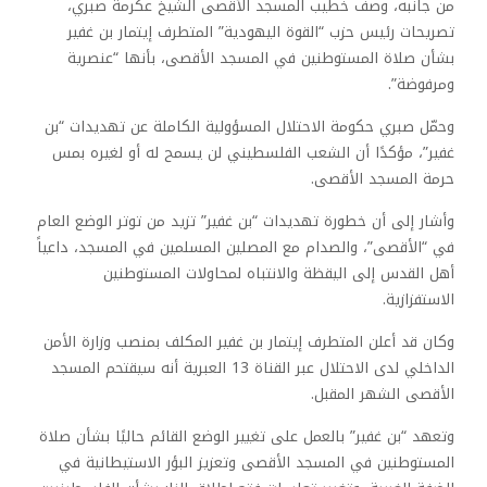
من جانبه، وصف خطيب المسجد الأقصى الشيخ عكرمة صبري،
تصريحات رئيس حزب “القوة اليهودية” المتطرف إيتمار بن غفير
بشأن صلاة المستوطنين في المسجد الأقصى، بأنها “عنصرية
ومرفوضة”.
وحمّل صبري حكومة الاحتلال المسؤولية الكاملة عن تهديدات “بن
غفير”، مؤكدًا أن الشعب الفلسطيني لن يسمح له أو لغيره بمس
حرمة المسجد الأقصى.
وأشار إلى أن خطورة تهديدات “بن غفير” تزيد من توتر الوضع العام
في “الأقصى”، والصدام مع المصلين المسلمين في المسجد، داعياً
أهل القدس إلى اليقظة والانتباه لمحاولات المستوطنين
الاستفزازية.
وكان قد أعلن المتطرف إيتمار بن غفير المكلف بمنصب وزارة الأمن
الداخلي لدى الاحتلال عبر القناة 13 العبرية أنه سيقتحم المسجد
الأقصى الشهر المقبل.
وتعهد “بن غفير” بالعمل على تغيير الوضع القائم حاليًا بشأن صلاة
المستوطنين في المسجد الأقصى وتعزيز البؤر الاستيطانية في