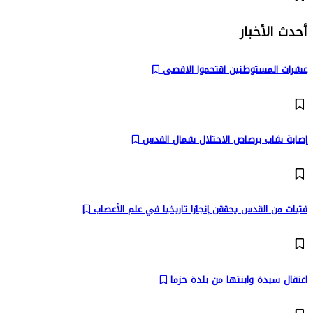
أحدث الأخبار
عشرات المستوطنين اقتحموا الاقصى
إصابة شاب برصاص الاحتلال شمال القدس
فتيات من القدس يحققن إنجازا تاريخيا في علم الأعصاب
اعتقال سيدة وابنتها من بلدة حزما