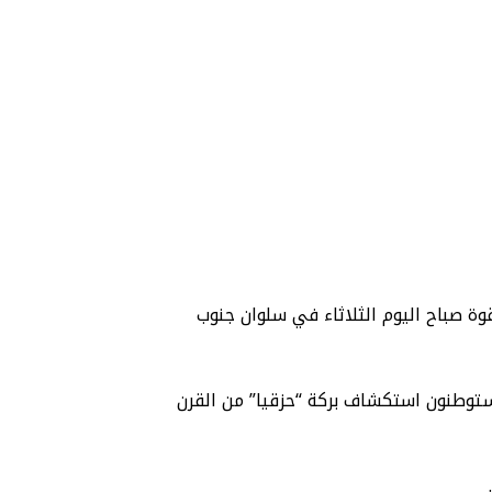
وة صباح اليوم الثلاثاء في سلوان جنوب
تراتيجية (دينيا وجغرافيا وتاريخيا وأثرياً) بمساحة 5 دونمات، ويدعي المستوطنون استكشاف بركة “حزقيا” من القرن