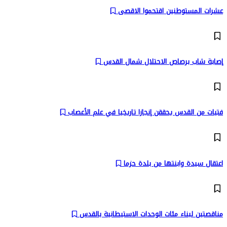
عشرات المستوطنين اقتحموا الاقصى
إصابة شاب برصاص الاحتلال شمال القدس
فتيات من القدس يحققن إنجازا تاريخيا في علم الأعصاب
اعتقال سيدة وابنتها من بلدة حزما
مناقصتين لبناء مئات الوحدات الاستيطانية بالقدس