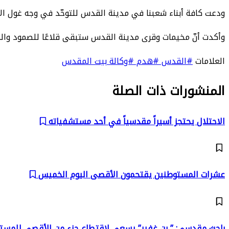
ودعت كافة أبناء شعبنا في مدينة القدس للتوحّد في وجه غول ال
وأكدت أنّ مخيمات وقرى مدينة القدس ستبقى قلاعًا للصمود والمق
العلامات
#القدس
#هدم
#وكالة بيت المقدس
المنشورات ذات الصلة
الاحتلال يحتجز أسيراً مقدسياً في أحد مستشفياته
عشرات المستوطنين يقتحمون الأقصى اليوم الخميس
باحث مقدسي: ” بن غفير” يسعى لاقتطاع جزء من الأقصى للمس