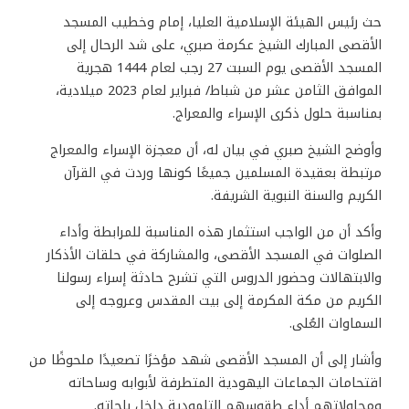
حث رئيس الهيئة الإسلامية العليا، إمام وخطيب المسجد
الأقصى المبارك الشيخ عكرمة صبري، على شد الرحال إلى
المسجد الأقصى يوم السبت 27 رجب لعام 1444 هجرية
الموافق الثامن عشر من شباط/ فبراير لعام 2023 ميلادية،
بمناسبة حلول ذكرى الإسراء والمعراج.
وأوضح الشيخ صبري في بيان له، أن معجزة الإسراء والمعراج
مرتبطة بعقيدة المسلمين جميعًا كونها وردت في القرآن
الكريم والسنة النبوية الشريفة.
وأكد أن من الواجب استثمار هذه المناسبة للمرابطة وأداء
الصلوات في المسجد الأقصى، والمشاركة في حلقات الأذكار
والابتهالات وحضور الدروس التي تشرح حادثة إسراء رسولنا
الكريم من مكة المكرمة إلى بيت المقدس وعروجه إلى
السماوات العُلى.
وأشار إلى أن المسجد الأقصى شهد مؤخرًا تصعيدًا ملحوظًا من
اقتحامات الجماعات اليهودية المتطرفة لأبوابه وساحاته
ومحاولاتهم أداء طقوسهم التلمودية داخل باحاته.