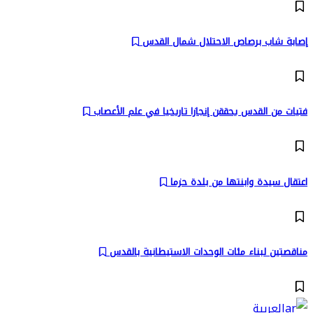
إصابة شاب برصاص الاحتلال شمال القدس
فتيات من القدس يحققن إنجازا تاريخيا في علم الأعصاب
اعتقال سيدة وابنتها من بلدة حزما
مناقصتين لبناء مئات الوحدات الاستيطانية بالقدس
العربية