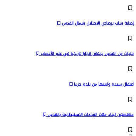
إصابة شاب برصاص الاحتلال شمال القدس
فتيات من القدس يحققن إنجازا تاريخيا في علم الأعصاب
اعتقال سيدة وابنتها من بلدة حزما
مناقصتين لبناء مئات الوحدات الاستيطانية بالقدس