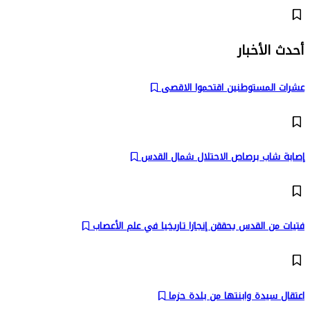
أحدث الأخبار
عشرات المستوطنين اقتحموا الاقصى
إصابة شاب برصاص الاحتلال شمال القدس
فتيات من القدس يحققن إنجازا تاريخيا في علم الأعصاب
اعتقال سيدة وابنتها من بلدة حزما