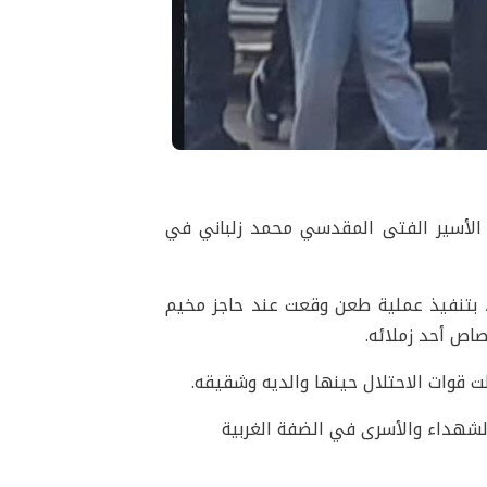
ة الأسير الفتى المقدسي محمد زلباني في
ال الفتى محمد باسل زلباني، البالغ من العمر 13 عامًا، بتنفيذ عملية طعن وقعت عند حاجز مخيم
اص أحد زملائه.
ت قوات الاحتلال حينها والديه وشقيقه.
لشهداء والأسرى في الضفة الغربية