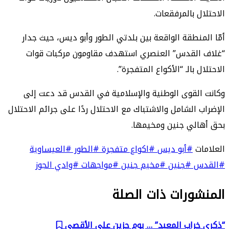
الاحتلال بالمرفقعات.
أمّا المنطقة الواقعة بين بلدتي الطور وأبو ديس، حيث جدار
“غلاف القدس” العنصري استهدف مقاومون مركبات قوات
الاحتلال بالـ “الأكواع المتفجرة”.
وكانت القوى الوطنية والإسلامية في القدس قد دعت إلى
الإضراب الشامل والاشتباك مع الاحتلال ردًا على جرائم الاحتلال
بحق أهالي جنين ومخيمها.
العلامات
#أبو ديس
#اكواع متفجرة
#الطور
#العيساوية
#القدس
#جنين
#مخيم جنين
#مواجهات
#وادي الجوز
المنشورات ذات الصلة
“ذكرى خراب المعبد” … يوم حزين على الأقصى