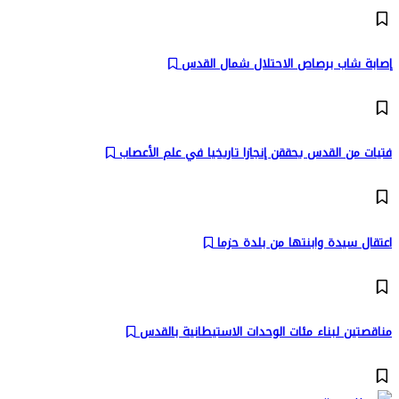
إصابة شاب برصاص الاحتلال شمال القدس
فتيات من القدس يحققن إنجازا تاريخيا في علم الأعصاب
اعتقال سيدة وابنتها من بلدة حزما
مناقصتين لبناء مئات الوحدات الاستيطانية بالقدس