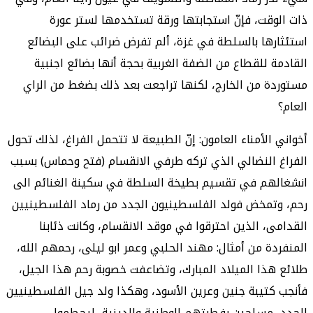
ذات الوقت، فإنّ استجابتها ورقة تستخدمها لستر عورة
استئثارها بالسلطة في غزة، ألم تفرض ضرائب على البضائع
القادمة للقطاع من الضفة الغربية بحجة أنها بضائع اجنبية
مستوردة من الخارج، لكنها تراجعت بعد ذلك بضغط من الراي
العام؟
أخواني الأمناء العامون: إنّ الطبيعة لا تتحمل الفراغ، لذلك تحول
الفراغ النضالي الذي تركه طرفي الانقسام (فتح وحماس) بسبب
انشغالهم في تقسيم بطيخة السلطة في سكينة الغنائم الى
رحم، وتمخض فولد الفلسطينيون الجدد من رماد الفلسطينيين
القدامى، الذين احترقوا في موقد الانقسام، وكانت ذئابنا
المنفردة من أمثال: مهند الحلبي وعمر ابو ليلى، رحمهم الله،
طلائع هذا الميلاد المبارك، وتضاعفت خصوبة رحم هذا الجيل،
فأنجب كتيبة جنين وعرين الأسود، وهكذا ولد جيل الفلسطينيين
الجدد، مسلحين بفطرتهم الوطنية والدينية، ليحطموا