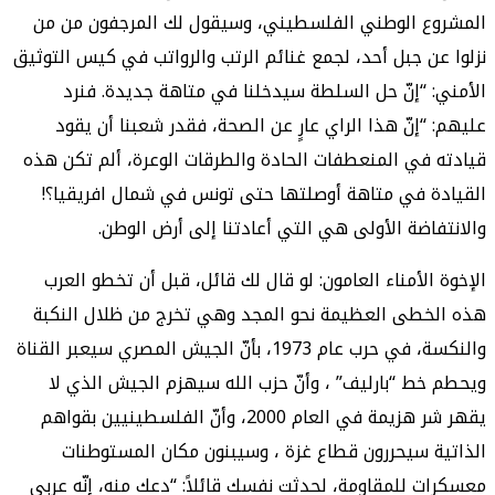
المشروع الوطني الفلسطيني، وسيقول لك المرجفون من من
نزلوا عن جبل أحد، لجمع غنائم الرتب والرواتب في كيس التوثيق
الأمني: “إنّ حل السلطة سيدخلنا في متاهة جديدة. فنرد
عليهم: “إنّ هذا الراي عارٍ عن الصحة، فقدر شعبنا أن يقود
قيادته في المنعطفات الحادة والطرقات الوعرة، ألم تكن هذه
القيادة في متاهة أوصلتها حتى تونس في شمال افريقيا؟!
والانتفاضة الأولى هي التي أعادتنا إلى أرض الوطن.
الإخوة الأمناء العامون: لو قال لك قائل، قبل أن تخطو العرب
هذه الخطى العظيمة نحو المجد وهي تخرج من ظلال النكبة
والنكسة، في حرب عام 1973، بأنّ الجيش المصري سيعبر القناة
ويحطم خط “بارليف” ، وأنّ حزب الله سيهزم الجيش الذي لا
يقهر شر هزيمة في العام 2000، وأنّ الفلسطينيين بقواهم
الذاتية سيحررون قطاع غزة ، وسيبنون مكان المستوطنات
معسكرات للمقاومة، لحدثت نفسك قائلاً: “دعك منه، إنّه عربي