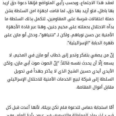
لعقد هذا الاجتماع، وبحسب رأيي المتواضع فإنها دعوة حق اريد
بها باطل، فلو أريد بها حق، لما قامت اجهزة امن السلطة بشن
حملة اعتقالات شرسة على المقاومين، لتكمل بذلك السلطة ما
بدأه الاحتلال بحملته على مخيم جنين، وهنا عبر قادة الأجهزة
الأمنية عن حسن نوياهم، ولكن لـ “نتنياهو”، ودخل أبو مازن على
ظهرة الدبابة “الإسرائيلية”.
إنّ من يصغي بتفكر وتدبر إلى خطاب أبو مازن في المخيم، لا
يسعه إلّا أن يحدث نفسه قائلاً: “إنّ الصوت صوت أبي مازن، ولكن
الأيدي أيدي حسين الشيخ الذي لا يدْخر جهداً في تحويل
السلطة إلى شركة لبيع الخدمات الأمنية للاحتلال الإسرائيلي
مقابل أموال المقاصة.
أمّا استجابة حماس للدعوة فلم تكن بريئة، لأنها أعدت قبل كل
شيء لذر رماد المماطلة والتسويف في عيون رأينا العام، وفي