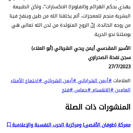
يهذي بحكم الهزائم و(انفلونزا) الانكسارات”، ولكن الطبيعة
البشرية منجم للمعجزات، ألم يخلقنا الله من طين وينفخ فينا
من روحه الخالدة، إنّ الروح المتولدة من لدن الله تعالى هي
بوصلتنا نحو الحرية.
الأسير المقدسي أيمن ربحي الشرباتي (أبو العلاء)
سجن نفحة الصحراوي
27/7/2023
العلامات
#أيمن الشراباتي
#أيمن الشرباتي
#اجتماع الأمناء
العامين
#الانقسام
#حماس
#فتح
المنشورات ذات الصلة
معركة (طوفان الأقصى) ومركزية الحرب النفسية والإعلامية