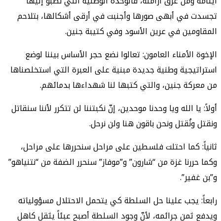
أيتامه ومن عرق أرامله، فالوحدة الوطنية التي نصبو إليها
تجسدت في أبهى صورها وأجنبت في أرقى أشكالها، بتلاحم
المقاومين في عرين الأسود وفي كتيبة جنين.
الإخوة الأمناء العامون: تعالوا نضع حجر الأساس بيننا لوضع
استراتيجية وطنية جديدة مبنية على العبرة التي استخلصناها
من معركة جنين، والتي كتبها لنا شهداءها بدمائهم.
أولاً: يا الله ويا وحدنا موحدين، إنّ نكبتننا لن تتكرر لأننا سنقاتل
ونقتل ونُقتل ونحن باقون هنا ولن نرحل.
ثانياً: كما احتلت فلسطين على مراحل سنحررها على مراحل،
وكما حررنا غزة من “شارون” و”موفاز” سنحرر الضفة من “نتنياهو”
و”بن غفير”.
رابعاً: يجب علينا حل السلطة كي يتحمل الاحتلال مسؤولياته
ويدفع ثمن جرائمه، لأنّ وجود السلطة أصبح عبئاً يثقل كاهل