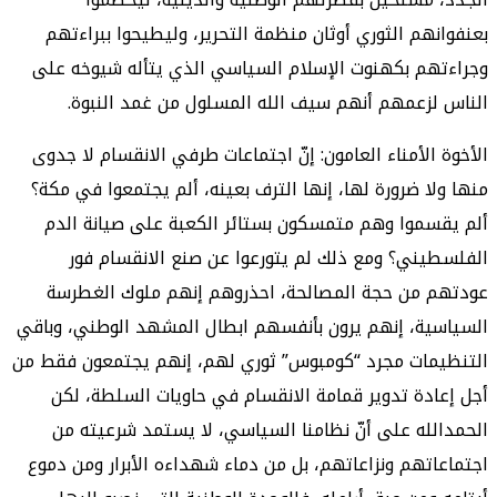
بعنفوانهم الثوري أوثان منظمة التحرير، وليطيحوا ببراءتهم
وجراءتهم بكهنوت الإسلام السياسي الذي يتأله شيوخه على
الناس لزعمهم أنهم سيف الله المسلول من غمد النبوة.
الأخوة الأمناء العامون: إنّ اجتماعات طرفي الانقسام لا جدوى
منها ولا ضرورة لها، إنها الترف بعينه، ألم يجتمعوا في مكة؟
ألم يقسموا وهم متمسكون بستائر الكعبة على صيانة الدم
الفلسطيني؟ ومع ذلك لم يتورعوا عن صنع الانقسام فور
عودتهم من حجة المصالحة، احذروهم إنهم ملوك الغطرسة
السياسية، إنهم يرون بأنفسهم ابطال المشهد الوطني، وباقي
التنظيمات مجرد “كومبوس” ثوري لهم، إنهم يجتمعون فقط من
أجل إعادة تدوير قمامة الانقسام في حاويات السلطة، لكن
الحمدالله على أنّ نظامنا السياسي، لا يستمد شرعيته من
اجتماعاتهم ونزاعاتهم، بل من دماء شهداءه الأبرار ومن دموع