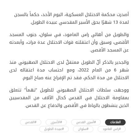
أصدرت محكمة الاحتلال العسكرية، اليوم الأحد، حكماً بالسجن
لمدة 13 شهرًا بحق الأسير المقدسي عبيدة الطويل.
والطويل من أهالي راس العامود، في سلوان، جنوب المسجد
الأقصى، وسبق وأن اعتقلته قوات الاحتلال عدة مرات، وأبعدته
عن المسجد الأقصى.
والجدير بالذكر أنّ الطويل معتقلٌ لدى الاحتلال الصهيوني منذ
شهر 6 من العام 2022، ومع احتساب مدة اعتقاله لدى
الاحتلال من مدة الحكم، فقد تم الإفراج عنه صباح اليوم.
ووجهت سلطات الاحتلال الصهيوني للطويل “تهماً” تتعلق
بمقاومة الاحتلال في القدس كحال الآلاف من المقدسيين
الذين ينشطون بالرباط في الأقصى والدفاع عن القدس.
العلامات
#أسرى القدس
#الأسرى
#القدس
#راس العامود
#سلوان
#عبيدة الطويل