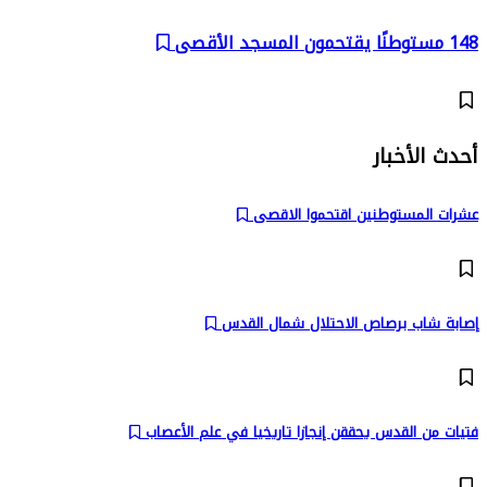
148 مستوطنًا يقتحمون المسجد الأقصى
أحدث الأخبار
عشرات المستوطنين اقتحموا الاقصى
إصابة شاب برصاص الاحتلال شمال القدس
فتيات من القدس يحققن إنجازا تاريخيا في علم الأعصاب