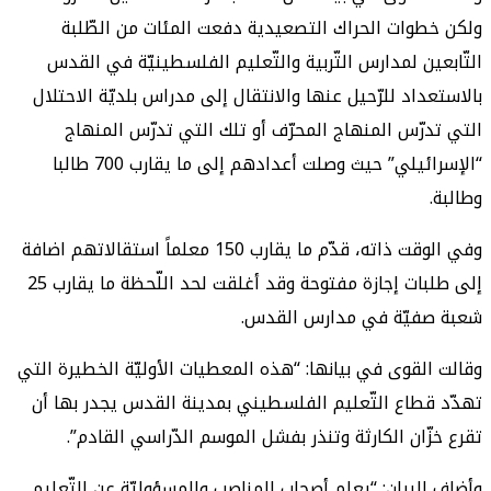
ولكن خطوات الحراك التصعيدية دفعت المئات من الطّلبة
التّابعين لمدارس التّربية والتّعليم الفلسطينيّة في القدس
بالاستعداد للرّحيل عنها والانتقال إلى مدراس بلديّة الاحتلال
التي تدرّس المنهاج المحرّف أو تلك التي تدرّس المنهاج
“الإسرائيلي” حيث وصلت أعدادهم إلى ما يقارب 700 طالبا
وطالبة.
وفي الوقت ذاته، قدّم ما يقارب 150 معلماً استقالاتهم اضافة
إلى طلبات إجازة مفتوحة وقد أغلقت لحد اللّحظة ما يقارب 25
شعبة صفيّة في مدارس القدس.
وقالت القوى في بيانها: “هذه المعطيات الأوليّة الخطيرة التي
تهدّد قطاع التّعليم الفلسطيني بمدينة القدس يجدر بها أن
تقرع خزّان الكارثة وتنذر بفشل الموسم الدّراسي القادم”.
وأضاف البيان: “يعلم أصحاب المناصب والمسؤوليّة عن التّعليم