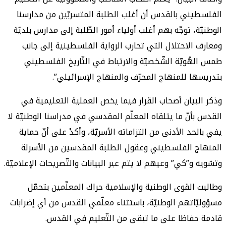
الفلسطيني بالقدس أن أغلب الطلبة المتسربّين من مدارسنا
الوطنيّة، توجّه بهم أغلب أولياء أمور الطّلبة إلى مدارس بلديّة
ومعارف الاحتلال التي تحارب الرواية الفلسطينية إلى جانب
طمس الهُويّة الشّخصيّة والارتباط في التّاريخ الفلسطيني
بتدريسها للمنهاج المحرّف والمنهاج الإسرائيلي”.
وذكر البيان أصحاب القرار فيما يخص العملية التعليمية في
القدس بأنّ ما يتلقاه المعلّم المقدسي في مدراسنا الوطنيّة لا
يفي بالحد الأدنى من التزاماته الأسريّة، وأكدْ على أنّ حماية
المنهاج الفلسطيني وعقول الطلبة المقدسين من الأسرلة
وتشويه و”كي” وعيهم لا يتم عبر البيانات والتّصريحات الإعلاميّة.
وطالبت القوى الوطنية والإسلامية حراك المعلّمين بتحمّل
مسؤوليّاتهم الوطنيّة، باستثناء معلّمي القدس من أي إضرابات
قادمة حفاظا على ما تبقى من التّعليم في القدس.