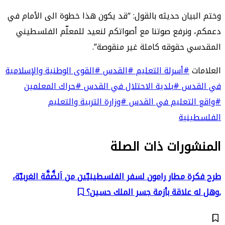
وختم البيان حديثه بالقول: “قد يكون هذا خطوة الى الأمام في
دعمكم، ونرفع صوتنا مع أصواتكم لنعيد للمعلّم الفلسطيني
المقدسي حقوقه كاملة غير منقوصة”.
العلامات
#أسرلة التعليم
#القدس
#القوى الوطنية والإسلامية
في القدس
#بلدية الاحتلال في القدس
#حراك المعلمين
#واقع التعليم في القدس
#وزارة التربية والتعليم
الفلسطينية
المنشورات ذات الصلة
طرح فكرة مطار رامون لسفر الفلسطينيّين من اَلضَّفَّة الغربيّة،
,وهل له علاقة بأزمة جسر الملك حسين؟