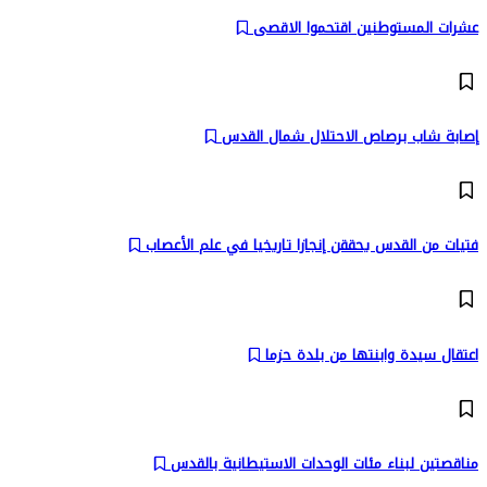
عشرات المستوطنين اقتحموا الاقصى
إصابة شاب برصاص الاحتلال شمال القدس
فتيات من القدس يحققن إنجازا تاريخيا في علم الأعصاب
اعتقال سيدة وابنتها من بلدة حزما
مناقصتين لبناء مئات الوحدات الاستيطانية بالقدس