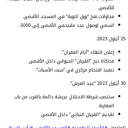
للأقصى.
محاولات نفخ “بوق التوبة” في المسجد الأقصى.
السعي لوصول عدد مقتحمي الأقصى إلى 5000.
25 أيلول 2023:
إعلان انتهاء “أيام الغفران”.
محاكاة ذبح “القربان” الحيواني داخل الأقصى.
تنفيذ اقتحام مركزي في “سبت الأسبات”.
30 أيلول 2023 “عيد العرش”:
ستنصب شرطة الاحتلال عريشة دائمة بالقرب من باب
المغاربة.
تقديم “القربان النباتي” داخل الأقصى
العلامات
#الأعياد اليهودية
#المسجد الأقصى
#رأس السنة