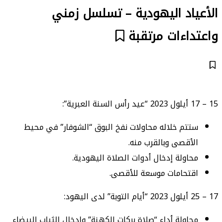
الأعياد اليهودية – تسلسل زمني
واعتداءات مرتقبة
15 – 17 أيلول 2023 “عيد رأس السنة العبرية”:
ستتم خلاله محاولات نفخ البوق “الشوفار” في محيط
الأقصى وبالقرب منه.
محاولة إدخال أدوات الصلاة اليهودية.
اقتحامات موسعة للأقصى.
17 – 25 أيلول 2023 “أيام التوبة” لدى اليهود:
محاولة أداء “صلاة بركات الكهنة” وإدخال الثياب البيضاء