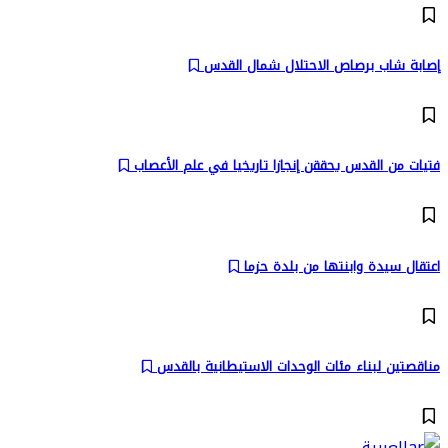
إصابة شاب برصاص الاحتلال شمال القدس
فتيات من القدس يحققن إنجازا تاريخيا في علم الأعصاب
اعتقال سيدة وابنتها من بلدة حزما
مناقصتين لبناء مئات الوحدات الاستيطانية بالقدس
العربية