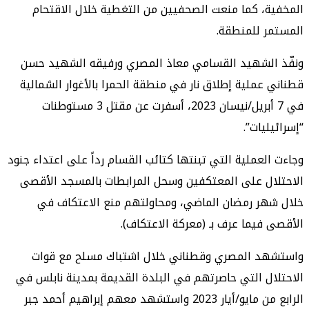
المخفية، كما منعت الصحفيين من التغطية خلال الاقتحام
المستمر للمنطقة.
ونفّذ الشهيد القسامي معاذ المصري ورفيقه الشهيد حسن
قطناني عملية إطلاق نار في منطقة الحمرا بالأغوار الشمالية
في 7 أبريل/نيسان 2023، أسفرت عن مقتل 3 مستوطنات
“إسرائيليات”.
وجاءت العملية التي تبنتها كتائب القسام رداً على اعتداء جنود
الاحتلال على المعتكفين وسحل المرابطات بالمسجد الأقصى
خلال شهر رمضان الماضي، ومحاولتهم منع الاعتكاف في
الأقصى فيما عرف بـ (معركة الاعتكاف).
واستشهد المصري وقطناني خلال اشتباك مسلح مع قوات
الاحتلال التي حاصرتهم في البلدة القديمة بمدينة نابلس في
الرابع من مايو/أيار 2023 واستشهد معهم إبراهيم أحمد جبر