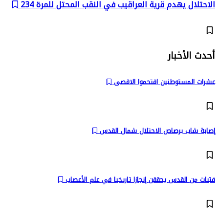
الاحتلال يهدم قرية العراقيب في النقب المحتل للمرة 234
أحدث الأخبار
عشرات المستوطنين اقتحموا الاقصى
إصابة شاب برصاص الاحتلال شمال القدس
فتيات من القدس يحققن إنجازا تاريخيا في علم الأعصاب