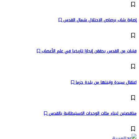
إصابة شاب برصاص الاحتلال شمال القدس
فتيات من القدس يحققن إنجازا تاريخيا في علم الأعصاب
اعتقال سيدة وابنتها من بلدة حزما
مناقصتين لبناء مئات الوحدات الاستيطانية بالقدس
العربية