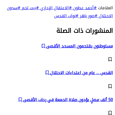
العلامات
#أحمد عطون
#الاعتقال الإداري
#بيت لحم
#سجون
الاحتلال
#صور باهر
#نواب القدس
المنشورات ذات الصلة
مستوطنون يقتحمون المسجد الأقصى
القدس … عام من اعتداءات الاحتلال
50 ألف مصلٍ يؤدون صلاة الجمعة في رحاب الأقصى