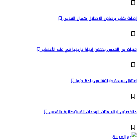
إصابة شاب برصاص الاحتلال شمال القدس
فتيات من القدس يحققن إنجازا تاريخيا في علم الأعصاب
اعتقال سيدة وابنتها من بلدة حزما
مناقصتين لبناء مئات الوحدات الاستيطانية بالقدس
العربية