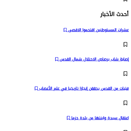
أحدث الأخبار
عشرات المستوطنين اقتحموا الاقصى
إصابة شاب برصاص الاحتلال شمال القدس
فتيات من القدس يحققن إنجازا تاريخيا في علم الأعصاب
اعتقال سيدة وابنتها من بلدة حزما