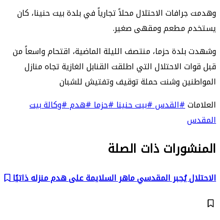
وهدمت جرافات الاحتلال محلاً تجارياً في بلدة بيت حنينا، كان
يستخدم مطعم ومقهى صغير.
وشهدت بلدة حزما، منتصف الليلة الماضية، اقتحام واسعاً من
قبل قوات الاحتلال التي اطلقت القنابل الغازية تجاه منازل
المواطنين وشنت حملة توقيف وتفتيش للشبان
العلامات
#القدس
#بيت حنينا
#حزما
#هدم
#وكالة بيت
المقدس
المنشورات ذات الصلة
الاحتلال يُجبر المقدسي ماهر السلايمة على هدم منزله ذاتيًا