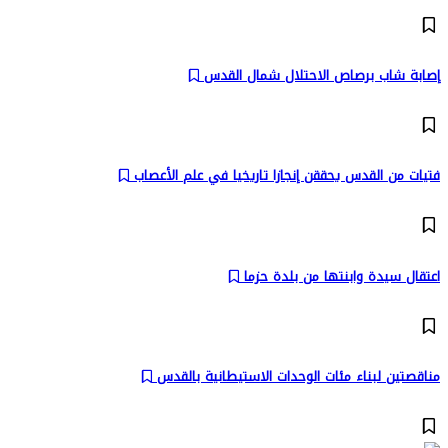
إصابة شاب برصاص الاحتلال شمال القدس
فتيات من القدس يحققن إنجازا تاريخيا في علم الأعصاب
اعتقال سيدة وابنتها من بلدة حزما
مناقصتين لبناء مئات الوحدات الاستيطانية بالقدس