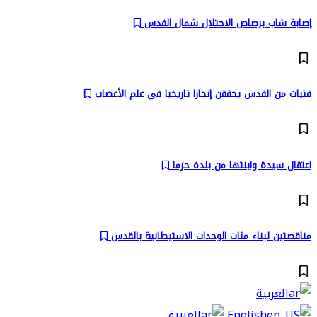
إصابة شاب برصاص الاحتلال شمال القدس
فتيات من القدس يحققن إنجازا تاريخيا في علم الأعصاب
اعتقال سيدة وابنتها من بلدة حزما
مناقصتين لبناء مئات الوحدات الاستيطانية بالقدس
العربية
English
العربية