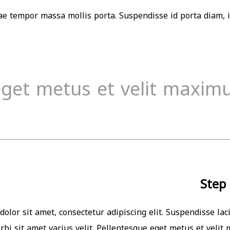
e tempor massa mollis porta. Suspendisse id porta diam, i
eget metus et velit maxim
Step
olor sit amet, consectetur adipiscing elit. Suspendisse l
Morbi sit amet varius velit. Pellentesque eget metus et veli