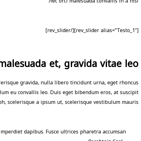
nec orci malesuada convallis in a nisi.
[rev_slider alias=”Testo_1″][/rev_slider]
 malesuada et, gravida vitae leo
lerisque gravida, nulla libero tincidunt urna, eget rhoncus
lum eu convallis leo. Duis eget bibendum eros, at suscipit
bh, scelerisque a ipsum ut, scelerisque vestibulum mauris.
imperdiet dapibus. Fusce ultrices pharetra accumsan.