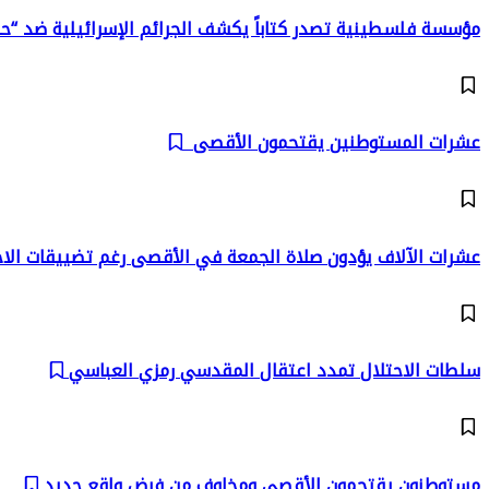
مؤسسة فلسطينية تصدر كتاباً يكشف الجرائم الإسرائيلية ضد “حار
عشرات المستوطنين يقتحمون الأقصى
عشرات الآلاف يؤدون صلاة الجمعة في الأقصى رغم تضييقات الا
سلطات الاحتلال تمدد اعتقال المقدسي رمزي العباسي
مستوطنون يقتحمون الأقصى ومخاوف من فرض واقع جديد