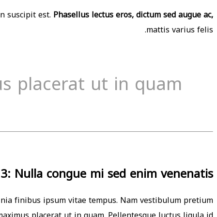
n suscipit est.
Phasellus lectus eros, dictum sed augue ac,
mattis varius felis.
us placerat ut in quam
 3: Nulla congue mi sed enim venenatis
acinia finibus ipsum vitae tempus. Nam vestibulum pretium
t maximus placerat ut in quam. Pellentesque luctus ligula id