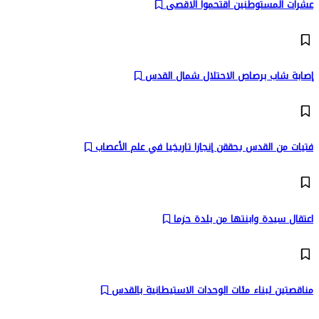
عشرات المستوطنين اقتحموا الاقصى
إصابة شاب برصاص الاحتلال شمال القدس
فتيات من القدس يحققن إنجازا تاريخيا في علم الأعصاب
اعتقال سيدة وابنتها من بلدة حزما
مناقصتين لبناء مئات الوحدات الاستيطانية بالقدس