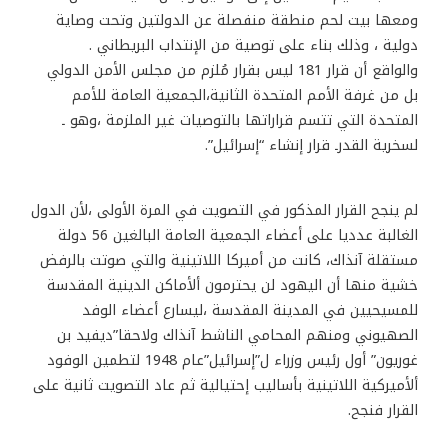
ومعها بيت لحم منطقة منفصلة عن الدولتين وتحت وصاية
دولية ، وذلك بناء على توصية من الإنتداب البريطاني .
والواقع أن قرار 181 ليس بقرار مُلزم من مجلس الأمن الدولي
بل من غرفة الأمم المتحدة الثانية،الجمعية العامة للأمم
المتحدة التي تتسم قراراتها بالتوصيات غير الملزمة ،وهو ـ
لسخرية القدرـ قرار إنشاء “إسرائيل”.
لم ينجح القرار المذكور في التصويت في المرة الأولى ،لأن الدول
الغالبة عدديا على أعضاء الجمعية العامة البالغين 56 دولة
مستقلة آنذاك، كانت من أميركا اللاتينية والتي صوتت بالرفض
خشية منها أن اليهود لن يحترمون ألأماكن الدينية المقدسة
للمسيحيين في المدينة المقدسة ،ليسارع أعضاء الوفد
الصهيوني ومنهم المحامي الناشط آنذاك ولاحقا”ديفيد بن
غوريون” أول رئيس وزراء ل”إسرائيل”عام 1948 لتطمين الوفود
ألأميركية اللاتينية بأساليب إحتيالية ثم عاد التصويت ثانية على
القرار فنجح.