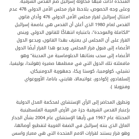
المتحدة أدانت فيها محاولة إسرائيل ضم القدس الشرقية.
وعلى وجه الخصوص، يلاحظ قرار مجلس الأمن الدولي 478 عدم
امتثال إسرائيل لقرار مجلس الأمن الدولي 476 وأدان قانون
القدس لعام 1980 الذي أعلن أن القدس هي عاصمة إسرائيل
“الكاملة والموحدة”، باعتباره انتهاكًا للقانون الدولي. وينص
القرار على أن المجلس لن يعترف بهذا القانون، ويدعو الدول
الأعضاء إلى قبول قرار المجلس. ويدعو هذا القرار أيضًا الدول
الأعضاء إلى سحب بعثاتها الدبلوماسية من المدينة” وهو
مافعلته تلك الدول التي في معظمها صغيرة (هولندا، بوليفيا،
تشيلي، كولومبيا، كوستا ريكا، جمهورية الدومنيكان،
إلسلفادور، إكوادور، غواتيمالا، هايتي، باناما، الأوروغواي
وفنزويلا ).
وتطرق المحاضر إلى الرأي الإستشاري لمحكمة العدل الدولية
بإعنبار القدس الشرقية جزءً من الأرض العربية الفلسطينية
المحتلة عام 1967 في رأيها الإستشاري عام 2004 بشأن الجدار
العازل الذي بنته إسرائيل في الضفة الغربية لتقطيع أوصالها،
وهو قرار يستند لقرارات الامم المتحدة التي هي معيار واسس