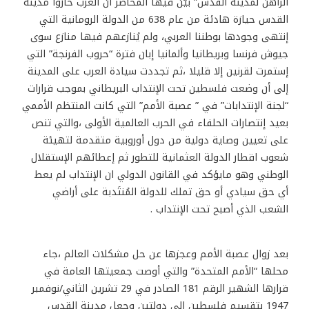
الراهن لمدينة القدس” بيّن فيها المحاضر أن العرب حازوا مدينة
القدس حيازة هادئة من عام 638 من الدولة الرومانية التي
إنتهى وجودها بوطننا العربي، ولم يُنازعهم فيها منازع سوى
جيوش فرنسا وبريطانيا وألمانيا إبان فترة “حروب الفرنجة” التي
إستمرت لقرنين إلا قليلا ،ثم تجددت سيادة العرب على المدينة
إلى أن وضعت فلسطين تحت الإنتداب البريطاني بموجب قرارات
“لجنة الإنتدابات” في ” عصبة الأمم” التي كانت المنتظم الأممي
بعيد إنتصارات الحلفاء في الحرب العالمية الأولى ،والتي تنص
على تعيين وصاية دولية من دول أوروبية متقدمة لتهيئة
شعوب اقطار الدولة العثمانية للتطور ثم إعطائهم الإستقلال
الوطني وهو مايؤكد في القانون الدولي ان الإنتداب لم يعط
أي حق سيادي أو حق تملك للدولة المُنتَدبة على أراضي
الشعب الذي أصبح تحت الإنتداب .
بعد زوال عصبة الأمم وعجزها عن حل مشكلات العالم ،جاء
محلها “الأمم المتحدة” والتي أوصت جمعيتها العامة في
قرارها الشهير الرقم 181 الصادر في 29 تشرين الثاني/نوفمبر
1947 بتقسيم فلسطين إلى دولتين وجعل مدينة القدس