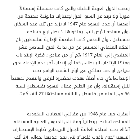
رفضت الدول العربية القليلة والتي كانت مستقلة إستقلالاً
صورياً ولا تزيد عن السبع القرار لإعتبارات قانونية صحيحة من
أهمها أن عدد اليهود عام 1947 لا يزيد عن ثلث عدد السكان
،وأن مساحة الأرض التي يملكونها لا تصل لربع مساحة
فلسطين ، وأن القدس كانت العاصمة الإدارية لفلسطين إبان
الحكم العثماني المستمر من من بداية القرن السادس عشر
الميلادي إلى العام 1917 ،ثم أن من مبادىء فكرة الإنتدابات
ومنها الإنتداب البريطاني كما أي إنتداب آخر عدم الإدعاء بحق
سيادي أو حف تملكي في أرض الشعب الواقع تحت
الإنتداب،الذي جاء أصلاً، بهدف تحضيرره للرقي والتقدم تمهيداً
لنيل إستقلاله، وأن من الظلم إعطاء اليهود بفلسطين نسبة
56 في المئة من فلسطين البالغة مساحتها 27 ألف كم2.
أسفرت حرب عام 1948 بين مفاتلي العصابات اليهودية
المسلحة تسليحا بريطانياً ومقاتلي الجيوش العربية المستقلة
آنذاك تحت القيادة العامة للجنرال البريطاني ضابط الإستخبارات
الشهير “جون باغوت غلوب”والتي يقدر عددها بحوالي 24 ألف