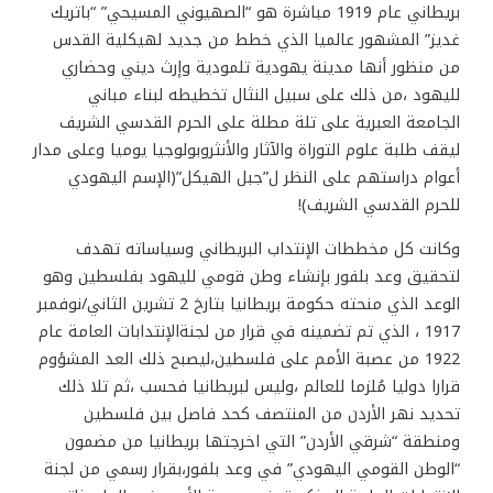
بريطاني عام 1919 مباشرة هو “الصهيوني المسيحي” “باتريك
غديز” المشهور عالميا الذي خطط من جديد لهيكلية القدس
من منظور أنها مدينة يهودية تلمودية وإرث ديني وحضاري
لليهود ،من ذلك على سبيل النثال تخطيطه لبناء مباني
الجامعة العبرية على تلة مطلة على الحرم القدسي الشريف
ليقف طلبة علوم التوراة والآثار والأنثروبولوجيا يوميا وعلى مدار
أعوام دراستهم على النظر ل”جبل الهيكل”(الإسم اليهودي
للحرم القدسي الشريف)!
وكانت كل مخططات الإنتداب البريطاني وسياساته تهدف
لتحقيق وعد بلفور بإنشاء وطن قومي لليهود بفلسطين وهو
الوعد الذي منحته حكومة بريطانيا بتارخ 2 تشرين الثاني/نوفمبر
1917 ، الذي تم تضمينه في قرار من لجنةالإنتدابات العامة عام
1922 من عصبة الأمم على فلسطين،ليصبح ذلك العد المشؤوم
قرارا دوليا مُلزما للعالم ،وليس لبريطانيا فحسب ،ثم تلا ذلك
تحديد نهر الأردن من المنتصف كحد فاصل بين فلسطين
ومنطقة “شرقي الأردن” التي اخرجتها بريطانيا من مضمون
“الوطن القومي اليهودي” في وعد بلفور،بقرار رسمي من لجنة