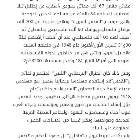
مقاتل مقابل 67 ألف مقاتل يهودي ،أسفرت عن إحتلال تلك
العصابات لمساحة 84 بالمئة من مساحة القدس الموحدة
والتي عرفت ب”القدس الغربية”.،وتهجير مايزيد عن 700 ألف
مواطن فلسطيني،وبقاء 60 ألف فلسطيني بفلسطين ثم
أُضيف لهم 100ألف فلسطيني بعد أن أُحتلت أراضيهم ليلة
30و31 تشرين الأول/أكتوبر عام 1948 في منطقة المثلث
والجليل الغربي والتي هي من مناطق الدولة الفلسطينية
العربية التي أقرها القرار 181 وتقدر مساحتها 3200كم2!
وقبل ذلك كان الجنرال “البريطاني “اللنبي” المنتصر والفاتح
ل”القدس”قد إستقدم مهندسا بريطانيا شهيرا هو مهندس
مدينة الإسكندرية المعماري “السير وليام ماكلين”عام
1918،ليقوم بتصميم مخطط هيكلي تنظيمي جديد للقدس
حوّل إنشاء الخدمات من طرق وتعمير ومؤسسات بإتجاه الغرب
صوب أحياء ومستعمرات اليهود ،وليحاصر المدينة العربية
القديمة وضواحيها ويكثر فيها من المساحات الخضراء
الممنوعة على البناء.
ولم يكتف البريطانيون ب”ماكلين” بل جاءوا بأعظم مهندس