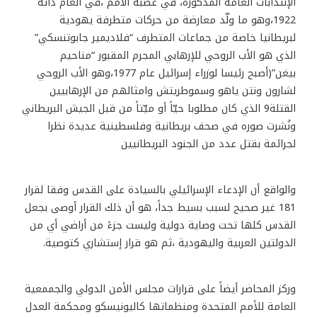
الإنتدابات العامة المذكورة، في عصبة الأمم ،في العام ذاته
1922،وهو ما ولّد معارضة من حركات متطرفة يهودية
لبريطانيا خاصة من جماعات المتطرف “فلاديمير جابوتنسكي”
الذي هو الأب الروحي للإرهابي المجرم المقبور “مناحيم
بيغن”(أصبح رئيسا لوزراء إسرائيل عام 1977،وهو الأب الروحي
لشارون ونتن ياهو وسموطريتش وامثالهم من الإرهابيين
القتلة9 الذي كان مطلوبا حيّاً أو ميّتاً من قبل الجيش البريطاني
ونُشرت صوره في صحف بريطانية وفلسطينية عديدة نظرا
لجرائمة بقتل عدد من الجنود البريطانيين
والواقع أن الإدعاء الإسرائيلي بالسيادة على القدس وفقا لقرار
181 غير صحيح لسبب بسيط جداً، هو أن ذلك القرار أوصى بجعل
القدس كلها تحت وصاية دولية وليست جزءً من أراضي أي من
الدولتين العربية واليهودية ،ثم هو قرار إستشاري كتوصية.
وركز المحاضر أيضاً على قرارات مجلس الأمن الدولي والجممعية
العامة للأمم المتحدة ومنظماتها كاليونيسكو ومحكمة العدل