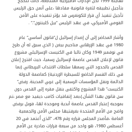
نهايته 1999 لكن الإدارات الأميركية المتتابعة، كانت تتحجج
بتأجيل تطبيقه لثغرة قانونية مفادها ،على أنمن حق الرئيس
تأجيل تنفيذ أي قرار للكونغرس قد يؤثر تنفيذه على الأمن
القومي الأميركي، في عهد الرئيس “بيل كلينتون”.” .
وأشار المحاضر إلى أن إصدار إسرائيل ل”قانون أساسي” عام
1980 في عهد الإرهابي مناحيم بيغن ( الذي سبق له أن طرح
في نوفمبر 1949 وكان نائبا في الكنيست الإسرائيلي مشروع
قانون لإعلان القدس عاصمة لإسرائيل رسميا، حيث اقترح إعلان
القدس بالحدود التي رسمها سلطات الانتداب البريطاني (بما
في ذلك القسم الخاضع للسيطرة الإردنية) كعاصمة الدولة
الدائمة ونقل المؤسسات الرسمية إلى غربي المدينة. رفض”
الكنيست” هذا المشروع واكتفى بنقل مقره إلى القدس دون
سن قانون بهذا الشأن.)،بعد إتفاقيات كامب ديفيد مع مصر ،تم
بموجبه إعتبار القدس عاصمة أبدية وموحدة لها، قوبل برفض
واضح من الأمم المتحدة بغرفتيها مجلس الأمن والجمعية
العامة ،فأصدر المجلس قراره رقم 478، “الذي اُعتمد في 20
أغسطس 1980، هو واحد من سبعة قرارات صادرة عن الأمم