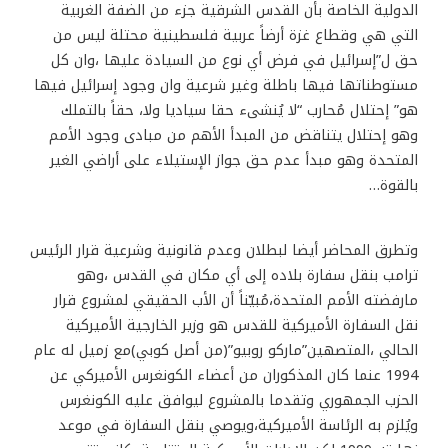
الدولية الخاصة بأن القدس الشرقية جزء من الضفة الغربية
التي هي وقطاع غزة أرضاً عربية فلسطينية محتلة ليس من
حق ل”إسرائيل في فرض أي نوع من السيادة عليها ،وان كل
مستوطناتها فيها باطلة وغير شرعية وان وجود إسرائيل فيها
هو” إحتلال مُحارب “لا يُنشىء حقا سياديا ولا، حقاً بالتملك
وهو إحتلال يتناقض من المبدأ الأهم من مبادى وجود الأمم
المتحدة وهو مبدأ عدم حق جواز الإستيلاء على أراضي الغير
بالقوة…
وتطرق المحاضر أيضا لبطلان وعدم قانونية وشرعية قرار الرئيس
ترامب بنقل سفارة بلاده إلى أي مكان في القدس ،وهو
مارفضته الأمم المتحدة،مُبيّناً أن الأب الحقيقي لمشروع قرار
نقل السفارة الأميركية للقدس هو وزير الخارجية الأميركية
الحالي ،المتصهين”ماركو روبيو”(من أصل كوبي)مع زميل له عام
1994 عنما كان المذكوران من أعضاء الكونغرس الأميركي عن
الحزب الجمهوري وتقدما بالمشروع ليوافق عليه الكونغرس
ويُلزم به الرئاسة الأميركية،ويوصي بنقل السفارة في موعد