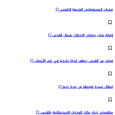
عشرات المستوطنين اقتحموا الاقصى
إصابة شاب برصاص الاحتلال شمال القدس
فتيات من القدس يحققن إنجازا تاريخيا في علم الأعصاب
اعتقال سيدة وابنتها من بلدة حزما
مناقصتين لبناء مئات الوحدات الاستيطانية بالقدس