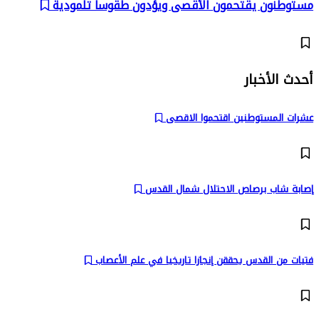
مستوطنون يقتحمون الأقصى ويؤدون طقوساً تلمودية
أحدث الأخبار
عشرات المستوطنين اقتحموا الاقصى
إصابة شاب برصاص الاحتلال شمال القدس
فتيات من القدس يحققن إنجازا تاريخيا في علم الأعصاب