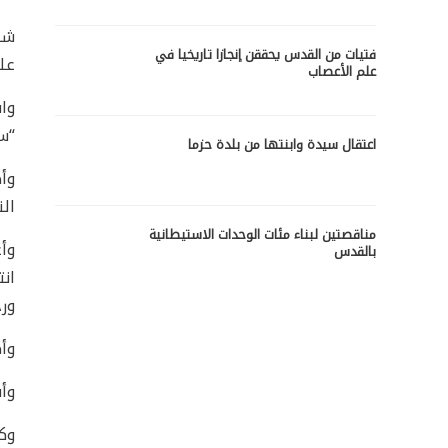
شدد
فتيات من القدس يحققن إنجازا تاريخيا في
عل
علم الأعصاب
واس
“سبت 
اعتقال سيدة وابنتها من بلدة حزما
وأض
الن
مناقصتين لبناء مئات الوحدات الاستيطانية
وأع
بالقدس
انت
ورج
وأك
وأش
وك