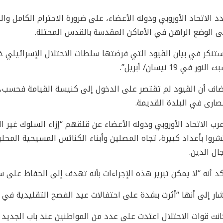
 الاتحاد الأوروبي ودوله الأعضاء، على ضرورة الاحترام الكامل والد
ى الوضع الراهن في الأماكن المقدسة بالقدس المحتلة.
تنكر في بيان القيود التي فرضتها سلطات الاحتلال الإسرائيلي خل
النور في 19 نيسان/ أبريل”.
اف أن القيود لم تقتصر على الدخول إلى كنيسة القيامة فحسب، بل
صارى في البلدة القديمة.
رب الاتحاد الأوروبي ودوله الأعضاء عن قلقهم “إزاء السلوك غير ا
شروا بأعداد كبيرة، تجاه المصلين وأبناء الكنائس المسيحية المح
ال الدين.
د أنه “لا يمكن تبرير هذه الإجراءات بأنه تهدف إلى الحفاظ على س
ار إلى أنها “أثرت بشدة على احتفالات عيد الفصح التقليدية في ا
انت قوات الاحتلال اعتدت على عدد من المواطنين عند باب الجديد