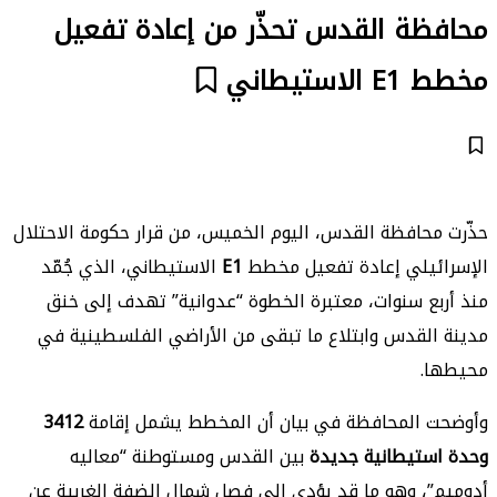
محافظة القدس تحذّر من إعادة تفعيل
مخطط E1 الاستيطاني
حذّرت محافظة القدس، اليوم الخميس، من قرار حكومة الاحتلال
الإسرائيلي إعادة تفعيل مخطط
E1
الاستيطاني، الذي جُمّد
منذ أربع سنوات، معتبرة الخطوة “عدوانية” تهدف إلى خنق
مدينة القدس وابتلاع ما تبقى من الأراضي الفلسطينية في
محيطها.
وأوضحت المحافظة في بيان أن المخطط يشمل إقامة
3412
وحدة استيطانية جديدة
بين القدس ومستوطنة “معاليه
أدوميم”، وهو ما قد يؤدي إلى فصل شمال الضفة الغربية عن