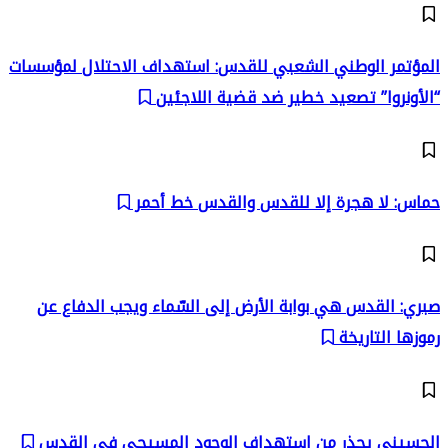
المؤتمر الوطني الشعبي للقدس: استهداف الاحتلال لمؤسسات
“الأونروا” تصعيد خطير ضد قضية اللاجئين
حماس: لا هجرة إلا للقدس والقدس خط أحمر
صبري: القدس هي بوابة الأرض إلى السّماء ويجب الدفاع عن
رموزها التاريخة
الحسيني يحذر من استهداف الوجود المسيحي في القدس