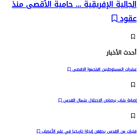
الجالية الإفريقية … حامية الأقصى منذ
عقود
أحدث الأخبار
عشرات المستوطنين اقتحموا الاقصى
إصابة شاب برصاص الاحتلال شمال القدس
فتيات من القدس يحققن إنجازا تاريخيا في علم الأعصاب