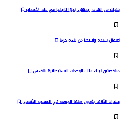
فتيات من القدس يحققن إنجازا تاريخيا في علم الأعصاب
اعتقال سيدة وابنتها من بلدة حزما
مناقصتين لبناء مئات الوحدات الاستيطانية بالقدس
عشرات الآلاف يؤدون صلاة الجمعة في المسجد الأقصى