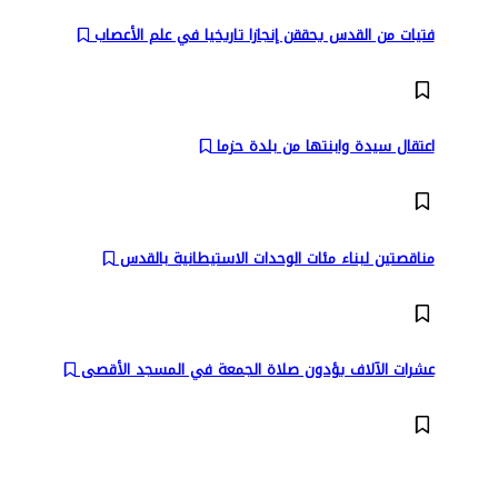
فتيات من القدس يحققن إنجازا تاريخيا في علم الأعصاب
اعتقال سيدة وابنتها من بلدة حزما
مناقصتين لبناء مئات الوحدات الاستيطانية بالقدس
عشرات الآلاف يؤدون صلاة الجمعة في المسجد الأقصى