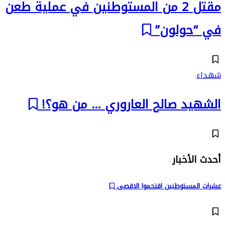
مقتل 2 من المستوطنين في عملية طعن
في “حولون”
شهداء
الشهيد صالح العاروري … من هو؟!
أحدث الأخبار
عشرات المستوطنين اقتحموا الاقصى