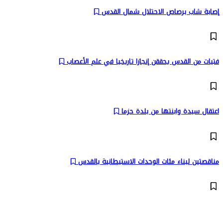
إصابة شاب برصاص الاحتلال شمال القدس
فتيات من القدس يحققن إنجازا تاريخيا في علم الأعصاب
اعتقال سيدة وابنتها من بلدة حزما
مناقصتين لبناء مئات الوحدات الاستيطانية بالقدس