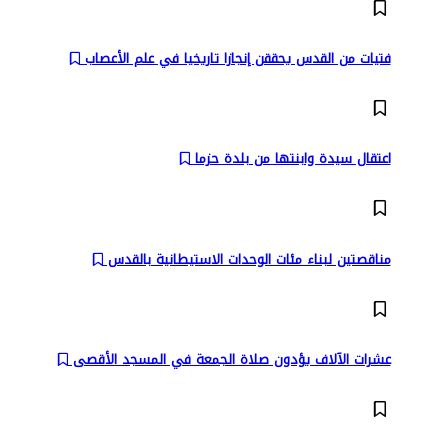
فتيات من القدس يحققن إنجازا تاريخيا في علم الأعصاب
اعتقال سيدة وابنتها من بلدة حزما
مناقصتين لبناء مئات الوحدات الاستيطانية بالقدس
عشرات الآلاف يؤدون صلاة الجمعة في المسجد الأقصى