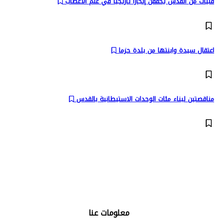
فتيات من القدس يحققن إنجازا تاريخيا في علم الأعصاب
اعتقال سيدة وابنتها من بلدة حزما
مناقصتين لبناء مئات الوحدات الاستيطانية بالقدس
تابعنا على:
معلومات عنا