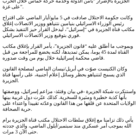
الجزيرة بالإضرار “بأمن الدولة وخدمة حركة حماس خلال الحرب
على غزة”.
وكانت جكومة الاحتلال صادقت في 5 مايو/أيار الماضي على اقتراح
رئيس الوزراء الاسرائيلي بنيامين نتنياهو ووزير الاتصالات إغلاق
مكاتب قناة الجزيرة في “إسرائيل”، ليدخل القرار حيز التنفيذ بشكل
فوري بتوقيع وزير الاتصالات الاسرائيلي.
وبموجب ما أطلق عليه “قانون الجزيرة”، يأمر القرار بإغلاق مكاتب
القناة لمدة 45 يوما، يمكن تمديدها، لكنه يخضع للمراجعة من قبل
قاضي محكمة إسرائيلية خلال يوم من وقت صدوره.
وكان الكنيست صوّت في أبريل/نيسان الماضي لمصلحة القانون
الذي يسمح لنتنياهو بحظر وسائل إعلام أجنبية، على رأسها قناة
الجزيرة.
واستنكرت شبكة الجزيرة -في بيان وقتئذ- مزاعم إسرائيل، ووصفتها
بأنها كذبة خطيرة ومثيرة للسخرية. كذلك عبّرت دول غربية بينها
الولايات المتحدة عن قلقها من هذا القانون وعدّته تقييدا واعتداء على
حرية الصحافة.
يأتي ذلك تزامنا مع إغلاق سلطات الاحتلال مكتب قناة الجزيرة برام
الله بموجب أمر عسكري منذ سبتمبر/أيلول الماضي، والذي جددته
حتى الآن 3 مرات.