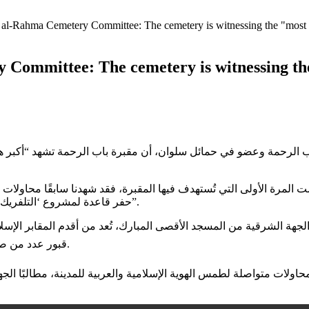
l-Rahma Cemetery Committee: The cemetery is witnessing the "most vic
ommittee: The cemetery is witnessing the
 الرحمة وعضو في حمائل سلوان، أن مقبرة باب الرحمة تشهد “أكبر 
رة الأولى التي تُستهدف فيها المقبرة، فقد شهدنا سابقًا محاولات م
حفر قاعدة لمشروع ‘التلفريك’، الذي يشكل تهديدًا مباشرًا لحرمة المقبرة ومكانتها التاريخية والدينية”.
قبور عدد من صحابة النبي محمد ﷺ، إضافة إلى شخصيات بارزة في التاريخ الإسلامي.
ولات متواصلة لطمس الهوية الإسلامية والعربية للمدينة، مطالبًا الج