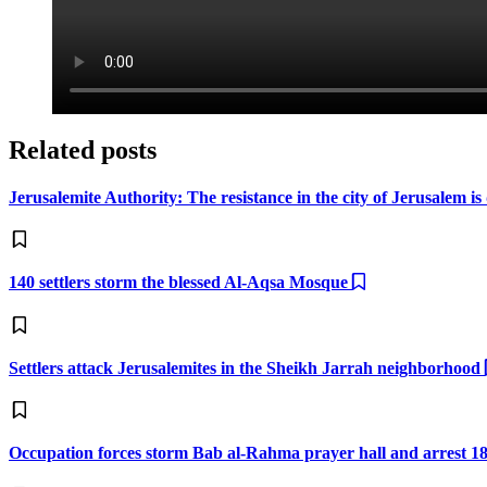
Related posts
Jerusalemite Authority: The resistance in the city of Jerusalem is
140 settlers storm the blessed Al-Aqsa Mosque
Settlers attack Jerusalemites in the Sheikh Jarrah neighborhood
Occupation forces storm Bab al-Rahma prayer hall and arrest 1