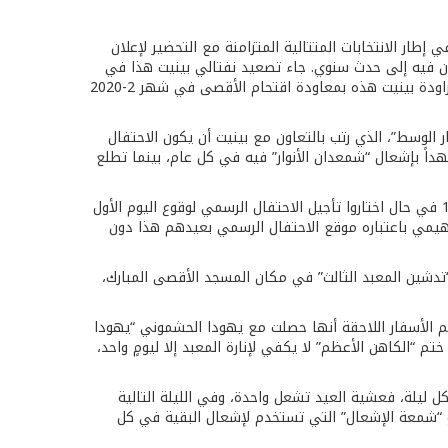
في إطار الانتخابات المتتالية المتزامنة مع التحضير لإعلان
فيه، وتعهد بتحويل إشعال الشمعدان فيه إلى حدث سنوي. جاء تصعيد نفتالي بينيت هذا في
إطار مزاودته على نتنياهو الذي كان قد اقتحم المسجد الإبراهيمي في “عيد العرش” التوراتي في شهر 9-2019، وقد رد نتنياهو على مزاودة بينيت هذه بمعاودة اقتحام الأقصى في شهر 2-2020
 على ما يعتبر “تيار الوسط”، الذي رتب بالتعاون مع بينيت أن يكون الاحتفال
اً بإشعال “شمعدان الأنوار” فيه في كل عام، بينما تطلع
في العام الحالي من المتوقع أن يتكرر طقس إشعال الشمعدان في المسجد الإبراهيمي بعد غروب يوم السبت 17-12 أو يوم الأحد 18-12 في حال اختاروا تأجيل الاحتفال الرسمي لوقوع اليوم الأول
اهيمي باعتباره موقع الاحتفال الرسمي بعيدهم هذا دون
“تدشين المعبد الثالث” في مكان المسجد الأقصى المبارك،
تزعم الأسفار اللاحقة أنها حصلت مع يهودا الحشموني “يهودا
م “الكاهن الأعظم” لا يكفي لإنارة المعبد إلا ليومٍ واحد،
ل ليلة، فعشية العيد تشعل واحدة، وفي الليلة التالية
و “شمعة الإشعال” التي تستخدم لإشعال البقية في كل