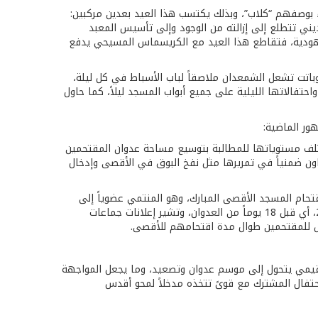
 بوصفهم “كلاب”، وبذلك يكتسب هذا العيد بعدين مركبين:
يني تتطلع إلى إزالته من الوجود وإلى تأسيس المعبد
ليهودية، فتقاطع هذا العيد مع الكريسماس المسيحي يدفع
اط، وباتت تشعل الشمعدان ملاصقاً لباب الأسباط في كل ليلة،
الاتها الليلية على جميع أبواب المسجد ليلاً، كما حاول
ور الماضية:
ختلف مستوياتها للمطالبة بتوسيع مساحة عدوان المقتحمين
تعاون ضمنياً في تمريرها مثل نفخ البوق في الأقصى وإدخال
قتحام المسجد الأقصى المبارك، وهو المنتمي عضوياً إلى
جماعات المعبد المتطرفة، وقد قادت زوجته الاجتماع التحضيري لعدوان “الأنوار العبري” مع شرطة الاحتلال يوم أمس الأربعاء 30-11-2022، أي قبل 18 يوماً من العدوان، وتشير إعلانات جماعات
وس للمقتحمين طوال مدة اقتحامهم للأقصى.
قيمي يتحول إلى موسم عدوان وتصعيد، وما يجعل المواجهة
لاحتفال المشترك مع قوىً تتخذه مدخلاً لمحو أقدس