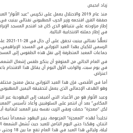
زياد ابحيص
منذ عام 2019 والاحتلال يعمل على تكريس “عيد الأن
في إطار حملته الانتخابية التالية.
تعهُّ
الرسمي للكيان بهذا العيد التوراتي في المسجد الإبراهيمي
جماعات المعبد المتطرفة إلى نقل هذه الطقوس إلى المسج
في يوم سبت، والواجب الأول اليوم أن يقابَل هذا الاقتحام
اعتراض.
أما في الأقصى، فإن هذا العيد التوراتي يحمل معنىً مختلفا
وهو الهدف الإجمالي الذي يعمل لتحقيقه اليمين الصهيوني
وعيد الأنوار هو من الأعياد التي أضيفت إلى اليهودية عبر ال
المكابي” بعد أن انتصر على السلوقيين وأعاد تأسيس “المعبد ال
لكن “معجزة” حصلت وبقي الزيت نفسه ينير المعبد لثمانية أيام
تخليداً لهذه “المعجزة” المزعومة، ينير اليهود شمعداناً تس
اثنتان، وهكذا حتى اليوم الثامن للعيد حيث تُشعل الشمعة 
ليلة، وليالي هذا العيد في هذا العام تقع ما بين 18 وحتى 26-12-2022.