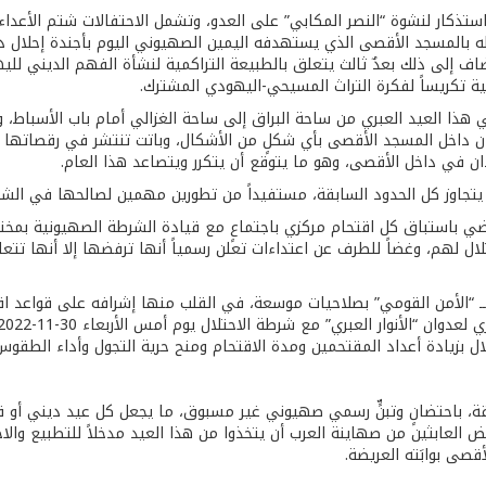
تذكار لنشوة “النصر المكابي” على العدو، وتشمل الاحتفالات شتم الأعداء
طه بالمسجد الأقصى الذي يستهدفه اليمين الصهيوني اليوم بأجندة إحلال د
اف إلى ذلك بعدٌ ثالث يتعلق بالطبيعة التراكمية لنشأة الفهم الديني ل
ة تكريساً لفكرة التراث المسيحي-اليهودي المشترك.
الاتها في هذا العيد العبري من ساحة البراق إلى ساحة الغزالي أمام باب الأسب
خل المسجد الأقصى بأي شكلٍ من الأشكال، وباتت تنتشر في رقصاتها واحتف
يتجاوز كل الحدود السابقة، مستفيداً من تطورين مهمين لصالحها في الشه
ماضي باستباق كل اقتحام مركزي باجتماعٍ مع قيادة الشرطة الصهيونية بم
حتلال لهم، وغضاً للطرف عن اعتداءات تعلن رسمياً أنها ترفضها إلا أنها ت
ً لــ “الأمن القومي” بصلاحيات موسعة، في القلب منها إشرافه على قواعد ا
ل بزيادة أعداد المقتحمين ومدة الاقتحام ومنح حرية التجول وأداء الطق
 باحتضانٍ وتبنٍّ رسمي صهيوني غير مسبوق، ما يجعل كل عيد ديني أو 
 بعض العابثين من صهاينة العرب أن يتخذوا من هذا العيد مدخلاً للتطبيع وا
قصى بوابَته العريضة.