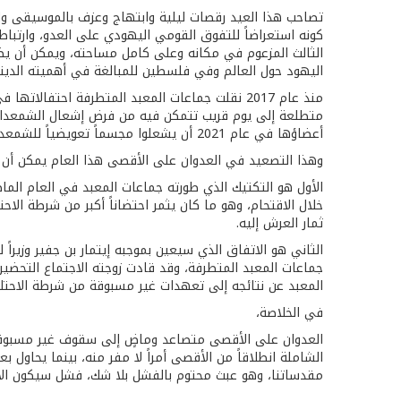
تصاحب هذا العيد رقصات ليلية وابتهاج وعزف بالموسيقى واس
كونه استعراضاً للتفوق القومي اليهودي على العدو، وارتبا
الثالث المزعوم في مكانه وعلى كامل مساحته، ويمكن أن يض
اليهود حول العالم وفي فلسطين للمبالغة في أهميته الديني
منذ عام 2017 نقلت جماعات المعبد المتطرفة احتف
متطلعة إلى يوم قريب تتمكن فيه من فرض إشعال الشمعدان دا
أعضاؤها في عام 2021 أن يشعلوا مجسماً تعويضياً للشمعدان في داخل الأقصى، وهو ما يتوقع أن يتكرر ويتصاعد هذا العام.
وهذا التصعيد في العدوان على الأقصى هذا العام يمكن أن 
الأول هو التكتيك الذي طورته جماعات المعبد في العام ال
خلال الاقتحام، وهو ما كان يثمر احتضاناً أكبر من شرطة الا
ثمار العرش إليه.
الثاني هو الاتفاق الذي سيعين بموجبه إيتمار بن جفير وزيرا
المعبد عن نتائجه إلى تعهدات غير مسبوقة من شرطة الاحتلا
في الخلاصة،
العدوان على الأقصى متصاعد وماضٍ إلى سقوف غير مسبوقة،
الشاملة انطلاقاً من الأقصى أمراً لا مفر منه، بينما يحاول
مقدساتنا، وهو عبث محتوم بالفشل بلا شك، فشل سيكون الأ