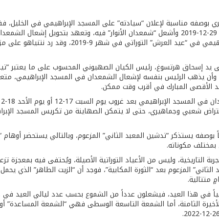
وار” العبري بوصفه مناسبة لإعلان “سيادته” على المسجد الإبراهيمي في الخليل، ف
صفقة القرن اقتحمه وزير الحرب الصهيوني نفتالي بينيت في 29-12-2019 وأشعل “شمعدان الأنوار” 
دُ نفتالي بينيت تحقق على أي حال في 28-11-2021 على يد إسحاق هرتسوغ، رئيس الكيان الصهيوني المحسوب
، وأن يذهب الرئيس بنفسه لإشعال الشمعدان في المسجد الإبراهيمي، متعهد
د الأقصى المبارك في أقرب وقت ممكن.
 باعتراض شعبي وجماهيري، حتى لا يتمكن الصهاينة من تكريس المسجد الإبر
ً بوصفه يستذكر “تدشين المعبد الثاني” المزعوم، وبالتالي يستحضر أوهام 
 بمختلف مكوناته.
تجربة التاريخية، وليس من الأعياد التوراتية الأصيلة، ويُحتفى فيه بمعجزة 
ثاني” المزعوم بعد “الثورة المكابية”، فوجد أن “الزيت الطاهر” الذي يحمل خت
ٍ متتالية.
اعياً في هذا العيد، فيشعلون عدداً من الشموع بحسب عدد ليالي العيد في ك
الأخيرة الثامنة، أما الشمعة التاسعة الوسطى فهي “الشمعة المساعدة” أ