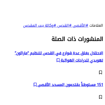
العلامات
#الأقصى
#القدس
#وكالة بيت المقدس
المنشورات ذات الصلة
الاحتلال يغلق عدة شوارع في القدس لتنظيم “ماراثون”
تهويدي للدراجات الهوائية
151 مستوطناً يقتحمون المسجد الأقصى