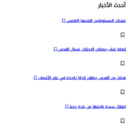
أحدث الأخبار
عشرات المستوطنين اقتحموا الاقصى
إصابة شاب برصاص الاحتلال شمال القدس
فتيات من القدس يحققن إنجازا تاريخيا في علم الأعصاب
اعتقال سيدة وابنتها من بلدة حزما