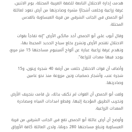
هدمت إدارة الاحتلال التابعة للضفة الغربية المحتلة، يوم الاثنين،
غرفة زراعية وخلعت أشجارًا مثمرة وصادرتها من أرض تعود لعائلة
أبو الحمص في الجانب الشرقي من قرية العيساوية بالقدس
المحتلة.
وقال أيوب علي أبو الحمص أحد مالكي الأرض “إنه تفاجأ بقوات
الاحتلال تقتحم الأرض وتشرع بخلع سياج الحديد المحيط بها،
وتهدم غرفة زراعية عبارة عن ألواح ألمينيوم مساحتها 15 متر مربع،
يوجد فيها معدات للزراعة”.
وأضاف أن قوات الاحتلال خلعت من أرضه 40 شجرة زيتون، و15
شجرة عنب، وأشجار حمضيات وتين مزروعة منذ نحو عامين
وصادرتها.
ولفت أبو الحمص أن القوات لم تكتف بذلك، بل قامت بتجريف الأرض
وتخريب الطريق المؤدية إليها، وقطع امدادات المياه ومصادرة
المعدات الزراعية.
وأوضح أن أرض عائلة أبو الحمص تقع في الجانب الشرقي من قرية
العيساوية وتبلغ مساحتها 280 دونمُا، ولدى العائلة كافة الأوراق