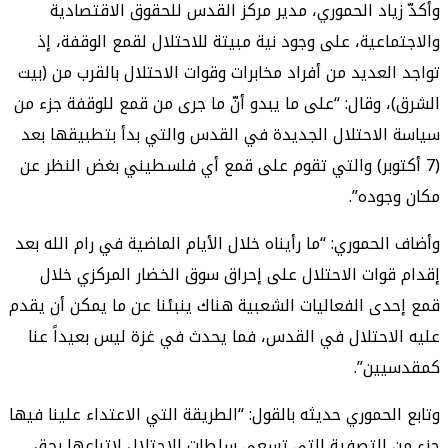
وأكدّ زياد الحموري، مدير مركز القدس للحقوق الاقتصادية
والاجتماعية، على وجود نية مبيتة للاحتلال لقمع الوقفة، إذ
تواجد العديد من أفراد مخابرات وقوات الاحتلال بالقرب من (بيت
الشرق)، وقال: “على ما يبدو أنّ ما جرى من قمع للوقفة جزء من
سياسة الاحتلال الجديدة في القدس والتي بدأ بتطبيقها بعد
(7 أكتوبر) والتي تقوم على قمع أي فلسطيني بغض النظر عن
مكان وجوده”.
وأضاف الحموري: “ما رأيناه خلال الأيام الماضية في رام الله بعد
إقدام قوات الاحتلال على إحراق سوق الخضار المركزي خلال
قمع إحدى الفعاليات الشعبية هناك ينبئنا عن ما يمكن أن يقدم
عليه الاحتلال في القدس، فما يحدث في غزة ليس بعيداً عنا
كمقدسيين”.
وتابع الحموري حديثه بالقول: “الطريقة التي الاعتداء علينا فيها
جزء من التصفية التي تسعى سلطات الاحتلال لاتباعها بحق