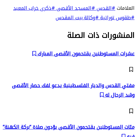
العلامات
#القدس
#المسجد الأقصى
#ذكرى خراب المعبد
#طقوس توراتية
#وكالة بيت المقدس
المنشورات ذات الصلة
عشرات المستوطنين يقتحمون الأقصى المبارك
مفتي القدس والديار الفلسطينية يدعو لفك حصار الأقصى
وشد الرحال له
مئات المستوطنين يقتحمون الأقصى يؤدون صلاة “بركة الكهنة”
فيه