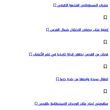
عشرات المستوطنين اقتحموا الاقصى
إصابة شاب برصاص الاحتلال شمال القدس
فتيات من القدس يحققن إنجازا تاريخيا في علم الأعصاب
اعتقال سيدة وابنتها من بلدة حزما
مناقصتين لبناء مئات الوحدات الاستيطانية بالقدس