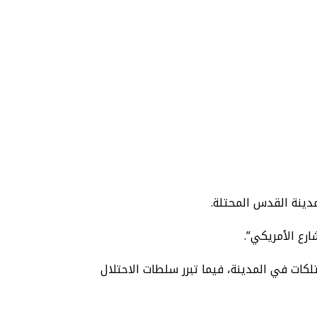
رع الأمريكي”.
الشهر الجاري، ووثق مركز معلومات فلسطين “معطي” 94 عملية تدمير للممتلكات في المدينة، فيما تبرر سلطات الاحتلال