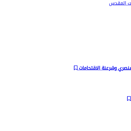
يت المقدس
عنصري وشرعنة الاقتحامات