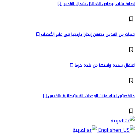
إصابة شاب برصاص الاحتلال شمال القدس
فتيات من القدس يحققن إنجازا تاريخيا في علم الأعصاب
اعتقال سيدة وابنتها من بلدة حزما
مناقصتين لبناء مئات الوحدات الاستيطانية بالقدس
العربية
English
العربية