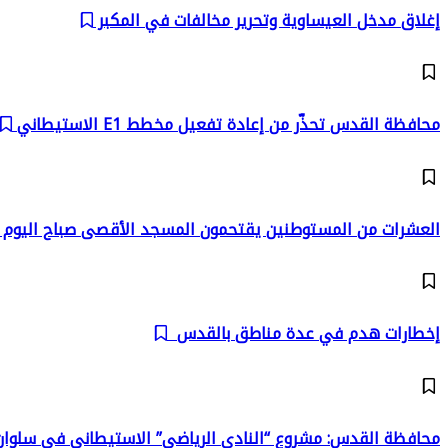
إغلاق مدخل العيساوية وتحرير مخالفات في المكبر
محافظة القدس تحذّر من إعادة تفعيل مخطط E1 الاستيطاني
العشرات من المستوطنين يقتحمون المسجد الأقصى صباح اليوم
إخطارات هدم في عدة مناطق بالقدس
محافظة القدس: مشروع “النادي الرياضي” الاستيطاني في سلوان 