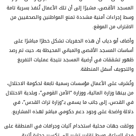
المسجد الأقصى، مشيرًا إلى أن تلك الأعمال تُنفذ بسرية تامة
وسط إجراءات أمنية مشددة تمنع المواطنين والصحفيين من
الاقتراب من الموقع.
وأضاف أبو دياب أن هذه الحفريات تشكل خطرًا مباشرًا على
أساسات المسجد الأقصى والمباني المحيطة به، حيث تم رصد
ظهور تشققات في أرضية المسجد نتيجة عمليات التفريغ
والتجويف أسفل المنطقة.
وتُشرف على الأعمال مؤسسات رسمية تابعة لحكومة الاحتلال،
من بينها وزارة المالية، ووزارة “الأمن القومي”، وبلدية الاحتلال
في القدس، إلى جانب ما يسمى بـ”وزارة تراث القدس”، في
دلالة واضحة على وجود دعم حكومي مباشر لهذه المشاريع.
ووثقت جهات محلية استخدام آليات وجرافات في المنطقة على
مدار الساعة، وسط تقارير تشير إلى تكسير حجارة أثرية