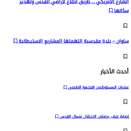
الشارع الأمريكي … طريق ابتلاع لأراضي القدس وتهجير
سكانها
سلوان – بلدة مقدسية التهمتها المشاريع الاستيطانية
أحدث الأخبار
عشرات المستوطنين اقتحموا الاقصى
إصابة شاب برصاص الاحتلال شمال القدس