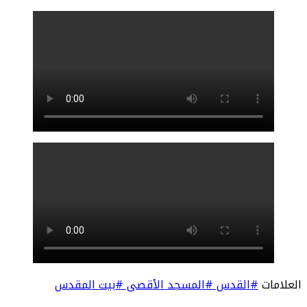
العلامات
#القدس
#المسجد الأقصى
#بيت المقدس